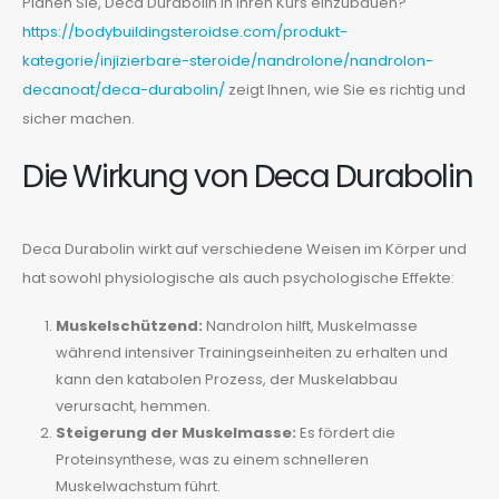
Planen Sie, Deca Durabolin in Ihren Kurs einzubauen?
https://bodybuildingsteroidse.com/produkt-
kategorie/injizierbare-steroide/nandrolone/nandrolon-
decanoat/deca-durabolin/
zeigt Ihnen, wie Sie es richtig und
sicher machen.
Die Wirkung von Deca Durabolin
Deca Durabolin wirkt auf verschiedene Weisen im Körper und
hat sowohl physiologische als auch psychologische Effekte:
Muskelschützend:
Nandrolon hilft, Muskelmasse
während intensiver Trainingseinheiten zu erhalten und
kann den katabolen Prozess, der Muskelabbau
verursacht, hemmen.
Steigerung der Muskelmasse:
Es fördert die
Proteinsynthese, was zu einem schnelleren
Muskelwachstum führt.