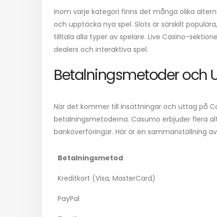
Inom varje kategori finns det många olika alternat
och upptäcka nya spel. Slots är särskilt popul
tilltala alla typer av spelare. Live Casino-sekti
dealers och interaktiva spel.
Betalningsmetoder och 
När det kommer till insättningar och uttag på Cas
betalningsmetoderna. Casumo erbjuder flera alte
banköverföringar. Här är en sammanställning a
Betalningsmetod
Kreditkort (Visa, MasterCard)
PayPal