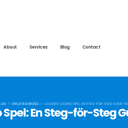
edeglisteroidi24.com
ls.lww.com/nsca-jscr/pages/default.aspx
ied-blog/2020/09/15/protein-timing
6q7r8FJ6bQ
About
Services
Blog
Contact
LOG
UNCATEGORIZED
CASUMO CASINO SPEL: EN STEG-FÖR-STEG GUIDE TIL
pel: En Steg-för-Steg Gui