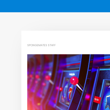
SPONGEMATES STAFF