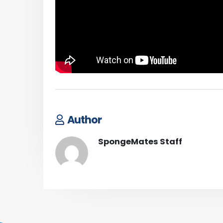
Author
SpongeMates Staff