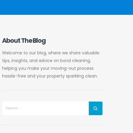
About The Blog
Welcome to our blog, where we share valuable
tips, insights, and advice on bond cleaning,
helping you make your moving-out process
hassle-free and your property sparkling clean.