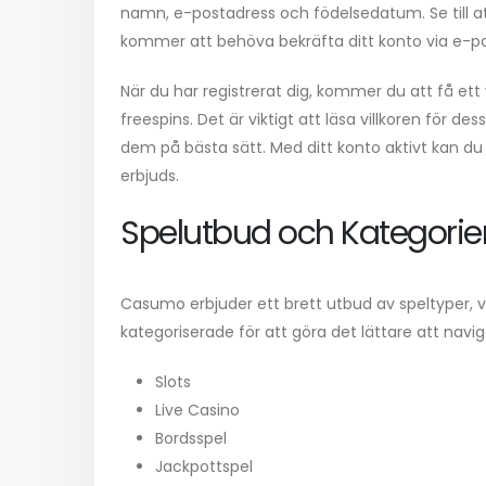
namn, e-postadress och födelsedatum. Se till a
kommer att behöva bekräfta ditt konto via e-po
När du har registrerat dig, kommer du att få e
freespins. Det är viktigt att läsa villkoren för 
dem på bästa sätt. Med ditt konto aktivt kan du 
erbjuds.
Spelutbud och Kategori
Casumo erbjuder ett brett utbud av speltyper, vil
kategoriserade för att göra det lättare att navi
Slots
Live Casino
Bordsspel
Jackpottspel