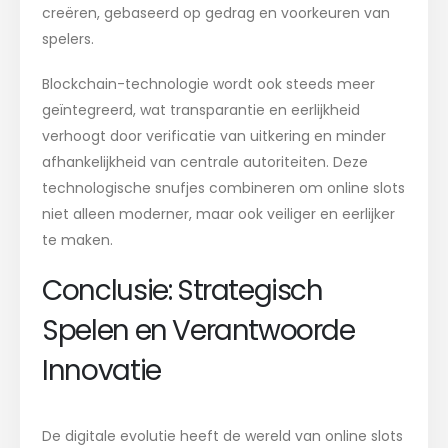
creëren, gebaseerd op gedrag en voorkeuren van
spelers.
Blockchain-technologie wordt ook steeds meer
geïntegreerd, wat transparantie en eerlijkheid
verhoogt door verificatie van uitkering en minder
afhankelijkheid van centrale autoriteiten. Deze
technologische snufjes combineren om online slots
niet alleen moderner, maar ook veiliger en eerlijker
te maken.
Conclusie: Strategisch
Spelen en Verantwoorde
Innovatie
De digitale evolutie heeft de wereld van online slots