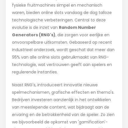
fysieke fruitmachines simpel en mechanisch
waren, bieden online slots vandaag de dag talloze
technologische verbeteringen. Central to deze
evolutie is de inzet van
Random Number
Generators (RNG's)
, die zorgen voor eerlijke en
onvoorspelbare uitkomsten. Gebaseerd op recent
industrieel onderzoek, wordt geschat dat meer dan
95% van alle online slots gebruikmaakt van RNG-
technologie, wat vertrouwen geeft aan spelers en
regulerende instanties.
Naast RNG's, introduceert innovatie nieuwe
spelmechanismen, grafische effecten en thema's.
Bedrijven investeren aanzienlijk in het ontwikkelen
van meeslepende content, wat bijdraagt aan de
ervaring en de betrokkenheid van de speler. Zo zien
we bijvoorbeeld de opkomst van 'gamification'-