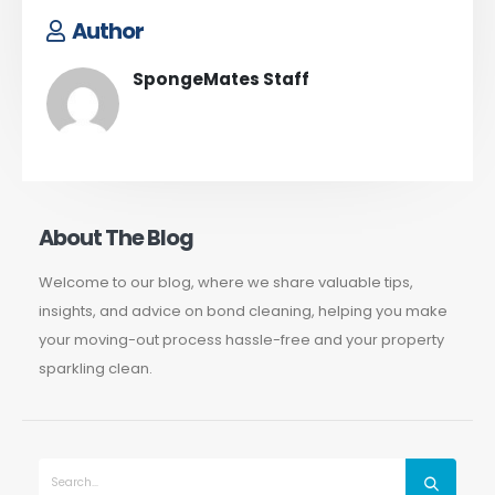
Author
SpongeMates Staff
About The Blog
Welcome to our blog, where we share valuable tips,
insights, and advice on bond cleaning, helping you make
your moving-out process hassle-free and your property
sparkling clean.