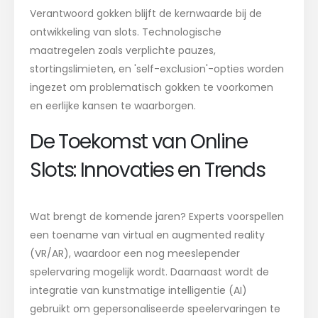
Verantwoord gokken blijft de kernwaarde bij de
ontwikkeling van slots. Technologische
maatregelen zoals verplichte pauzes,
stortingslimieten, en 'self-exclusion'-opties worden
ingezet om problematisch gokken te voorkomen
en eerlijke kansen te waarborgen.
De Toekomst van Online
Slots: Innovaties en Trends
Wat brengt de komende jaren? Experts voorspellen
een toename van virtual en augmented reality
(VR/AR), waardoor een nog meeslepender
spelervaring mogelijk wordt. Daarnaast wordt de
integratie van kunstmatige intelligentie (AI)
gebruikt om gepersonaliseerde speelervaringen te