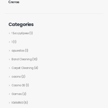
Слотов
Categories
! Без рубрики
(1)
1
(1)
apuestas
(1)
Bond Cleaning
(10)
Carpet Cleaning
(4)
casino
(2)
Casino DE
(1)
Games
(2)
IGAMING
(6)