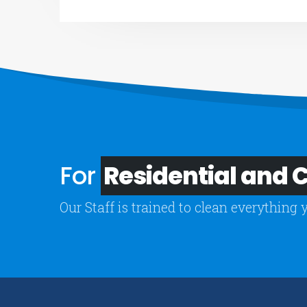
For
Residential and
Our Staff is trained to clean everything 