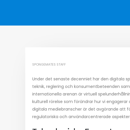
SPONGEMATES STAFF
Under det senaste decenniet har den digitala s
teknik, reglering och konsumentbeteenden samv
internationella arenan är virtuell spelunderhål
kulturell rörelse som förändrar hur vi engagera
digitala mediebranscher är det avgörande att f
regulatoriska och användarcentrerade aspekter