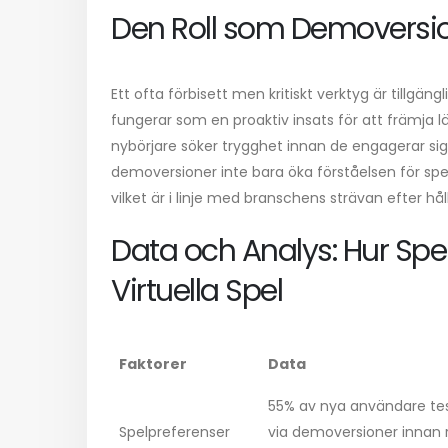
Den Roll som Demoversio
Ett ofta förbisett men kritiskt verktyg är tillgän
fungerar som en proaktiv insats för att främja lär
nybörjare söker trygghet innan de engagerar sig 
demoversioner inte bara öka förståelsen för sp
vilket är i linje med branschens strävan efter hå
Data och Analys: Hur Spe
Virtuella Spel
Faktorer
Data
55% av nya användare tes
Spelpreferenser
via demoversioner innan r