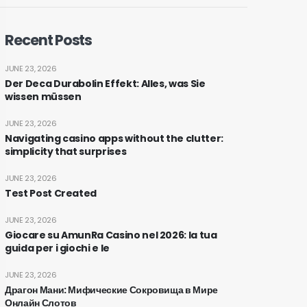
Recent Posts
JUNE 23, 2026
Der Deca Durabolin Effekt: Alles, was Sie
wissen müssen
JUNE 23, 2026
Navigating casino apps without the clutter:
simplicity that surprises
JUNE 23, 2026
Test Post Created
JUNE 23, 2026
Giocare su AmunRa Casino nel 2026: la tua
guida per i giochi e le
JUNE 23, 2026
Драгон Мани: Мифические Сокровища в Мире
Онлайн Слотов