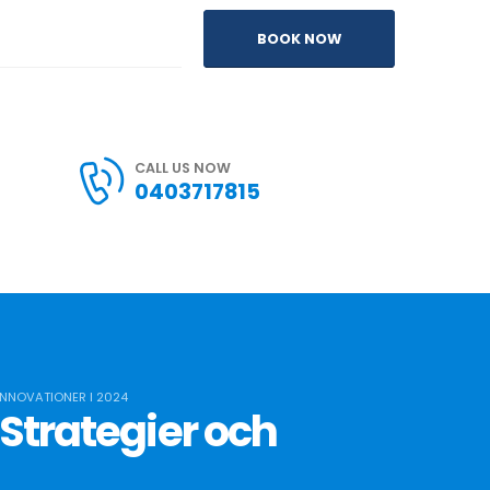
BOOK NOW
CALL US NOW
0403717815
INNOVATIONER I 2024
 Strategier och