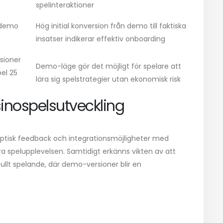
spelinteraktioner
 demo
Hög initial konversion från demo till faktiska
insatser indikerar effektiv onboarding
sioner
Demo-läge gör det möjligt för spelare att
pel 25
lära sig spelstrategier utan ekonomisk risk
sinospelsutveckling
haptisk feedback och integrationsmöjligheter med
ra spelupplevelsen. Samtidigt erkänns vikten av att
ullt spelande, där demo-versioner blir en