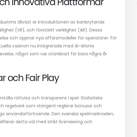
ch Innovativa Plattformar
strins tillväxt är introduktionen av banbrytande
verklighet (VR), och förstärkt verklighet (AR). Dessa
se och öppnar nya affärsmodeller för operatörer. För
rtuella casinon nu integrerade med AI-drivna
velse, något som var otänkbart för bara några år
r och Fair Play
tälla rättvisa och transparens i spel. Statistiska
 regelverk som stringent reglerar bonusar och
gga användarförtroende. Den svenska spelmarknaden,
fierar detta väl med strikt licensiering och