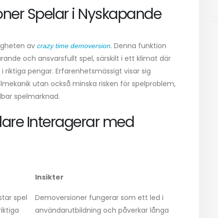
ner Spelar i Nyskapande
gligheten av
. Denna funktion
crazy time demoversion
ande och ansvarsfullt spel, särskilt i ett klimat där
i riktiga pengar. Erfarenhetsmässigt visar sig
elmekanik utan också minska risken för spelproblem,
llbar spelmarknad.
lare Interagerar med
Insikter
tar spel
Demoversioner fungerar som ett led i
iktiga
användarutbildning och påverkar långa