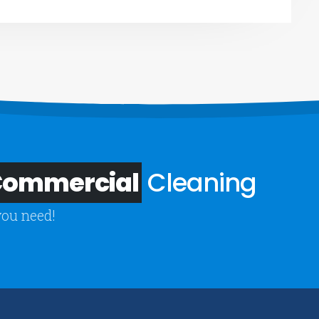
 Commercial
Cleaning
you need!