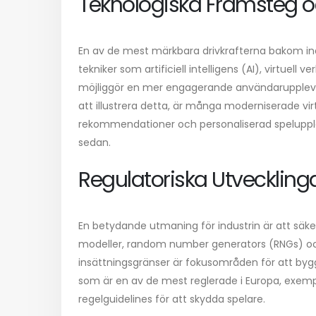
Teknologiska Framsteg o
En av de mest märkbara drivkrafterna bakom indu
tekniker som artificiell intelligens (AI), virtuell 
möjliggör en mer engagerande användarupplevel
att illustrera detta, är många moderniserade vi
rekommendationer och personaliserad spelupple
sedan.
Regulatoriska Utvecklinga
En betydande utmaning för industrin är att säkers
modeller, random number generators (RNGs) och
insättningsgränser är fokusområden för att by
som är en av de mest reglerade i Europa, exempli
regelguidelines för att skydda spelare.