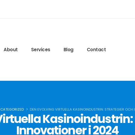
edeglisteroidi24.com
ls.lww.com/nsca-jscr/pages/default.aspx
ied-blog/2020/09/15/protein-timing
6q7r8FJ6bQ
About
Services
Blog
Contact
CATEGORIZED
DEN EVOLVING VIRTUELLA KASINOINDUSTRIN: STRATEGIER OCH 
irtuella Kasinoindustrin:
Innovationer i 2024