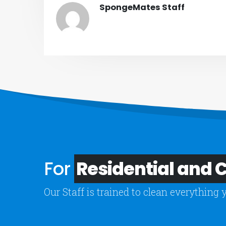
SpongeMates Staff
For
Residential and
Our Staff is trained to clean everything 