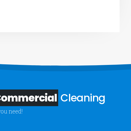
 Commercial
Cleaning
you need!