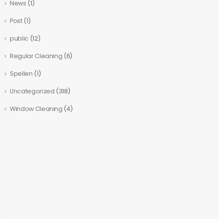
News
(1)
Post
(1)
public
(12)
Regular Cleaning
(6)
Spellen
(1)
Uncategorized
(318)
Window Cleaning
(4)