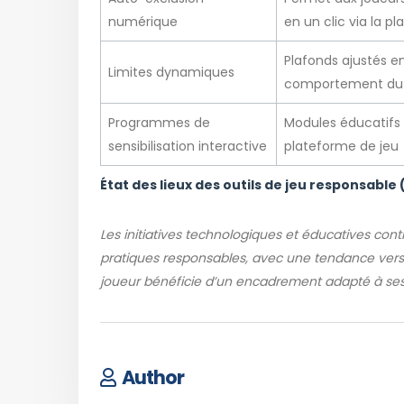
numérique
en un clic via la p
Plafonds ajustés en
Limites dynamiques
comportement du 
Programmes de
Modules éducatifs 
sensibilisation interactive
plateforme de jeu
État des lieux des outils de jeu responsable
Les initiatives technologiques et éducatives cont
pratiques responsables, avec une tendance vers
joueur bénéficie d’un encadrement adapté à ses
Author