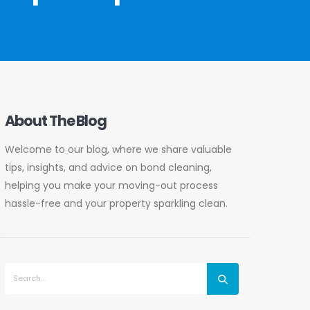
About The Blog
Welcome to our blog, where we share valuable
tips, insights, and advice on bond cleaning,
helping you make your moving-out process
hassle-free and your property sparkling clean.