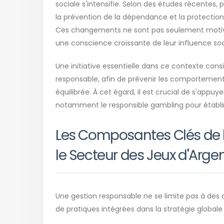
sociale s'intensifie. Selon des études récentes, 
la prévention de la dépendance et la protection
Ces changements ne sont pas seulement motivés
une conscience croissante de leur influence soci
Une initiative essentielle dans ce contexte co
responsable, afin de prévenir les comportemen
équilibrée. À cet égard, il est crucial de s'appuy
notamment le
responsible gambling
pour établi
Les Composantes Clés de l
le Secteur des Jeux d'Arge
Une gestion responsable ne se limite pas à des 
de pratiques intégrées dans la stratégie globale d