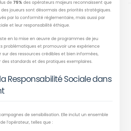
plus de
75%
des opérateurs majeurs reconnaissent que
 des joueurs sont désormais des priorités stratégiques.
 par la conformité réglementaire, mais aussi par
ale et leur responsabilité éthique.
nsiste en la mise en œuvre de programmes de jeu
ts problématiques et promouvoir une expérience
er sur des ressources crédibles et bien informées,
r des standards et des pratiques exemplaires.
a Responsabilité Sociale dans
nt
campagnes de sensibilisation. Elle inclut un ensemble
e l’opérateur, telles que :