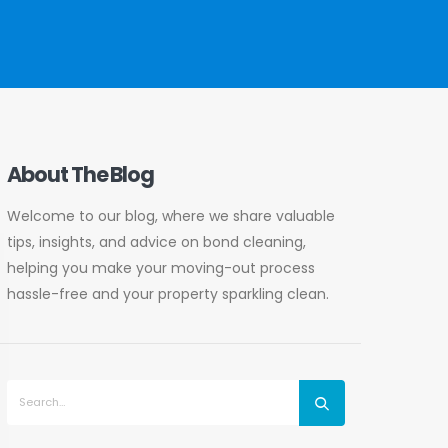
About The Blog
Welcome to our blog, where we share valuable
tips, insights, and advice on bond cleaning,
helping you make your moving-out process
hassle-free and your property sparkling clean.