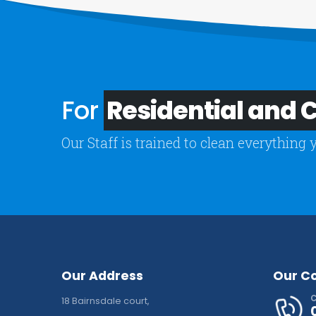
For
Residential and
Our Staff is trained to clean everything 
Our Address
Our C
C
18 Bairnsdale court,