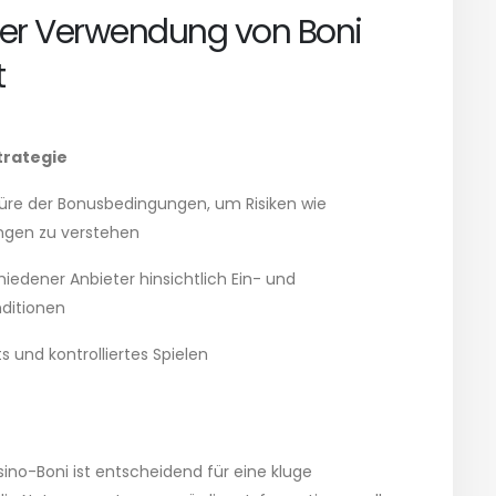
der Verwendung von Boni
t
trategie
türe der Bonusbedingungen, um Risiken wie
ngen zu verstehen
hiedener Anbieter hinsichtlich Ein- und
ditionen
s und kontrolliertes Spielen
sino-Boni ist entscheidend für eine kluge