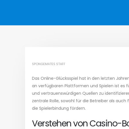
SPONGEMATES STAFF
Das Online-Glücksspiel hat in den letzten Jahre
an verfügbaren Plattformen und Spielen ist es
und vertrauenswürdigen Quellen zu identifizie
zentrale Rolle, sowohl für die Betreiber als auch 
die Spielerbindung fördern.
Verstehen von Casino-Bo