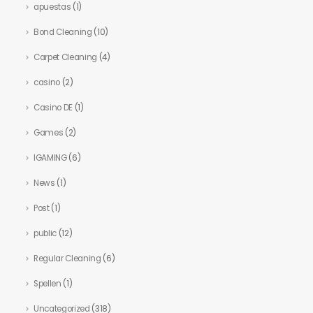
apuestas
(1)
Bond Cleaning
(10)
Carpet Cleaning
(4)
casino
(2)
Casino DE
(1)
Games
(2)
IGAMING
(6)
News
(1)
Post
(1)
public
(12)
Regular Cleaning
(6)
Spellen
(1)
Uncategorized
(318)