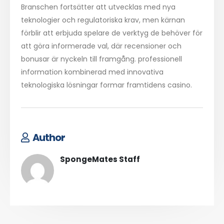
Branschen fortsätter att utvecklas med nya
teknologier och regulatoriska krav, men kärnan
förblir att erbjuda spelare de verktyg de behöver för
att göra informerade val, där recensioner och
bonusar är nyckeln till framgång. professionell
information kombinerad med innovativa
teknologiska lösningar formar framtidens casino.
Author
SpongeMates Staff