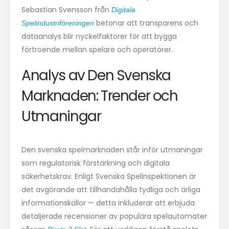
Sebastian Svensson från
Digitala
betonar att transparens och
Spelindustriföreningen
dataanalys blir nyckelfaktorer för att bygga
förtroende mellan spelare och operatörer.
Analys av Den Svenska
Marknaden: Trender och
Utmaningar
Den svenska spelmarknaden står inför utmaningar
som regulatorisk förstärkning och digitala
säkerhetskrav. Enligt Svenska Spelinspektionen är
det avgörande att tillhandahålla tydliga och ärliga
informationskällor — detta inkluderar att erbjuda
detaljerade recensioner av populära spelautomater