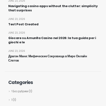
JUNE 23, 2026
Navigating casino apps without the clutter: simplicity
that surprises
JUNE 23, 2026
Test Post Created
JUNE 23, 2026
Giocare su AmunRa Casino nel 2026: la tua guida per i
giochi e le
JUNE 23, 2026
Драгон Мани: Мифические Сокровища в Мире Онлайн
Слотов
Categories
! Без рубрики
(1)
1
(1)