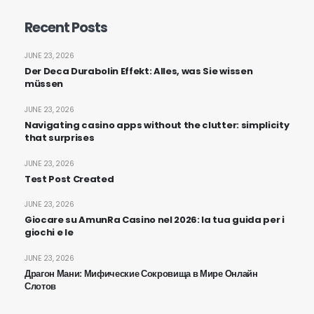
Recent Posts
JUNE 23, 2026
Der Deca Durabolin Effekt: Alles, was Sie wissen
müssen
JUNE 23, 2026
Navigating casino apps without the clutter: simplicity
that surprises
JUNE 23, 2026
Test Post Created
JUNE 23, 2026
Giocare su AmunRa Casino nel 2026: la tua guida per i
giochi e le
JUNE 23, 2026
Драгон Мани: Мифические Сокровища в Мире Онлайн
Слотов