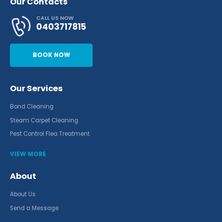
Our Contacts
CALL US NOW
0403717815
BOOK NOW
Our Services
Bond Cleaning
Steam Carpet Cleaning
Pest Control Flea Treatment
VIEW MORE
About
About Us
Send a Message