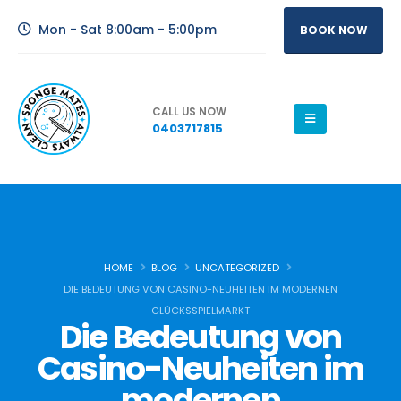
Bodybuilding School:
Mon - Sat 8:00am - 5:00pm
BOOK NOW
extensive catalog of pharmacological products -
farmacialegal
Journal of Strength and Conditioning Research -
https://journa
Protein timing -
https://www.acsm.org/blog-detail/acsm-certif
Osmosis Testosterone -
https://www.youtube.com/watch?v=s
CALL US NOW
0403717815
HOME
BLOG
UNCATEGORIZED
DIE BEDEUTUNG VON CASINO-NEUHEITEN IM MODERNEN
GLÜCKSSPIELMARKT
Die Bedeutung von
Casino-Neuheiten im
modernen