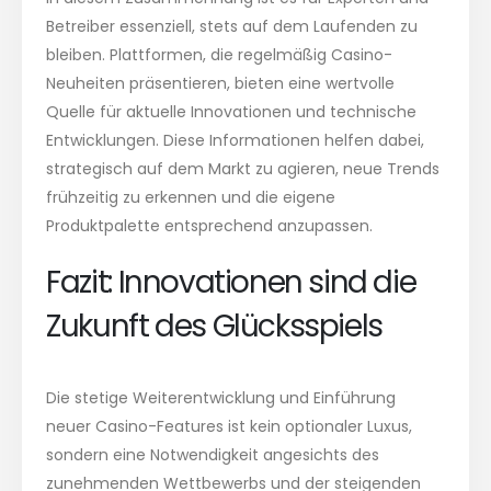
Betreiber essenziell, stets auf dem Laufenden zu
bleiben. Plattformen, die regelmäßig Casino-
Neuheiten präsentieren, bieten eine wertvolle
Quelle für aktuelle Innovationen und technische
Entwicklungen. Diese Informationen helfen dabei,
strategisch auf dem Markt zu agieren, neue Trends
frühzeitig zu erkennen und die eigene
Produktpalette entsprechend anzupassen.
Fazit: Innovationen sind die
Zukunft des Glücksspiels
Die stetige Weiterentwicklung und Einführung
neuer Casino-Features ist kein optionaler Luxus,
sondern eine Notwendigkeit angesichts des
zunehmenden Wettbewerbs und der steigenden