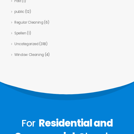
Post
(1)
public
(12)
Regular Cleaning
(6)
Spellen
(1)
Uncategorized
(318)
Window Cleaning
(4)
For
Residential and