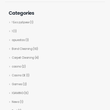
Categories
! Без рубрики
(1)
1
(1)
apuestas
(1)
Bond Cleaning
(10)
Carpet Cleaning
(4)
casino
(2)
Casino DE
(1)
Games
(2)
IGAMING
(6)
News
(1)