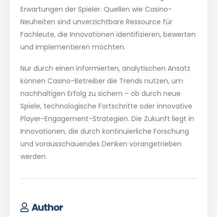
Erwartungen der Spieler. Quellen wie Casino-
Neuheiten sind unverzichtbare Ressource für
Fachleute, die Innovationen identifizieren, bewerten
und implementieren möchten.
Nur durch einen informierten, analytischen Ansatz
können Casino-Betreiber die Trends nutzen, um
nachhaltigen Erfolg zu sichern – ob durch neue
Spiele, technologische Fortschritte oder innovative
Player-Engagement-Strategien. Die Zukunft liegt in
Innovationen, die durch kontinuierliche Forschung
und vorausschauendes Denken vorangetrieben
werden.
Author