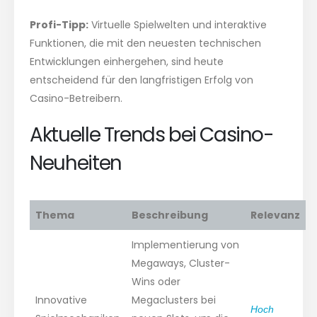
Profi-Tipp:
Virtuelle Spielwelten und interaktive
Funktionen, die mit den neuesten technischen
Entwicklungen einhergehen, sind heute
entscheidend für den langfristigen Erfolg von
Casino-Betreibern.
Aktuelle Trends bei Casino-
Neuheiten
Thema
Beschreibung
Relevanz
Implementierung von
Megaways, Cluster-
Wins oder
Innovative
Megaclusters bei
Hoch