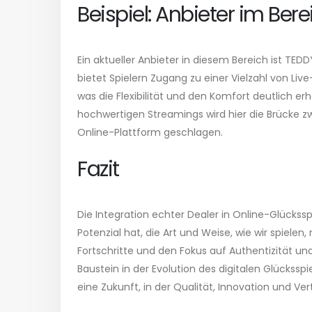
Beispiel: Anbieter im Ber
Ein aktueller Anbieter in diesem Bereich ist
TEDDY
bietet Spielern Zugang zu einer Vielzahl von Liv
was die Flexibilität und den Komfort deutlich er
hochwertigen Streamings wird hier die Brücke z
Online-Plattform geschlagen.
Fazit
Die Integration echter Dealer in Online-Glückssp
Potenzial hat, die Art und Weise, wie wir spiele
Fortschritte und den Fokus auf Authentizität und 
Baustein in der Evolution des digitalen Glücksspi
eine Zukunft, in der Qualität, Innovation und V