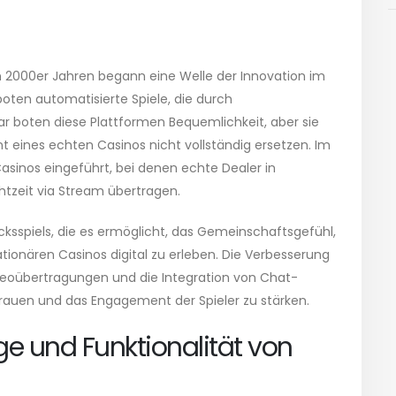
n 2000er Jahren begann eine Welle der Innovation im
boten automatisierte Spiele, die durch
r boten diese Plattformen Bequemlichkeit, aber sie
 eines echten Casinos nicht vollständig ersetzen. Im
asinos eingeführt, bei denen echte Dealer in
chtzeit via Stream übertragen.
ksspiels, die es ermöglicht, das Gemeinschaftsgefühl,
tationären Casinos digital zu erleben. Die Verbesserung
deoübertragungen und die Integration von Chat-
trauen und das Engagement der Spieler zu stärken.
e und Funktionalität von