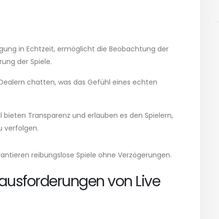
gung in Echtzeit, ermöglicht die Beobachtung der
rung der Spiele.
 Dealern chatten, was das Gefühl eines echten
l bieten Transparenz und erlauben es den Spielern,
u verfolgen.
garantieren reibungslose Spiele ohne Verzögerungen.
rausforderungen von Live