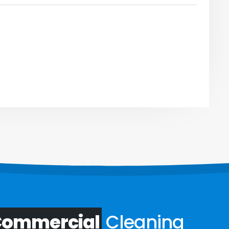
 Commercial
Cleaning