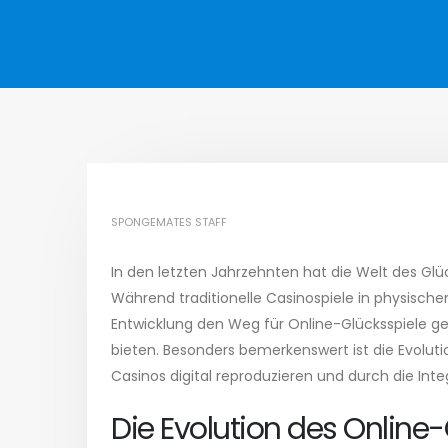
SPONGEMATES STAFF
In den letzten Jahrzehnten hat die Welt des Glü
Während traditionelle Casinospiele in physische
Entwicklung den Weg für Online-Glücksspiele geeb
bieten. Besonders bemerkenswert ist die Evolutio
Casinos digital reproduzieren und durch die Inte
Die Evolution des Online-