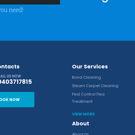
you need!
ontacts
Our Services
ALL US NOW
Bond Cleaning
0403717815
Steam Carpet Cleaning
Pest Control Flea
OOK NOW
Treatment
VIEW MORE
About
About Us