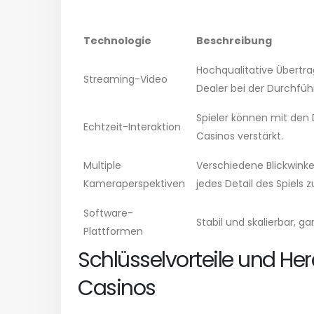
Technologie
Beschreibung
Hochqualitative Übertra
Streaming-Video
Dealer bei der Durchfüh
Spieler können mit den
Echtzeit-Interaktion
Casinos verstärkt.
Multiple
Verschiedene Blickwinke
Kameraperspektiven
jedes Detail des Spiels z
Software-
Stabil und skalierbar, 
Plattformen
Schlüsselvorteile und He
Casinos