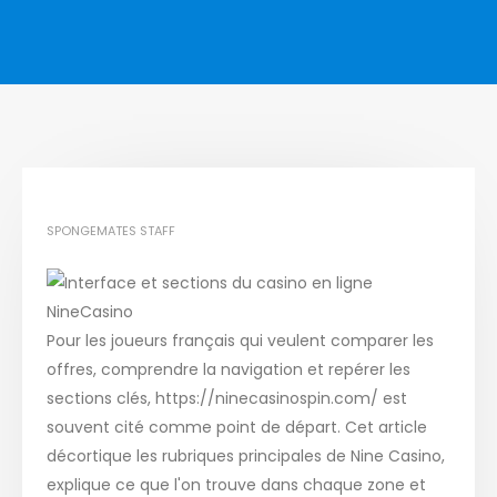
SPONGEMATES STAFF
Pour les joueurs français qui veulent comparer les
offres, comprendre la navigation et repérer les
sections clés, https://ninecasinospin.com/ est
souvent cité comme point de départ. Cet article
décortique les rubriques principales de Nine Casino,
explique ce que l'on trouve dans chaque zone et