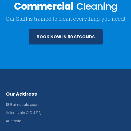
Commercial
Cleaning
Our Staff is trained to clean everything you need!
BOOK NOW IN 60 SECONDS
Our Address
18 Bairnsdale court,
Helensvale QLD 4212,
Australia