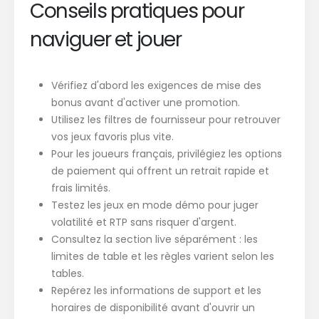
Conseils pratiques pour
naviguer et jouer
Vérifiez d'abord les exigences de mise des
bonus avant d'activer une promotion.
Utilisez les filtres de fournisseur pour retrouver
vos jeux favoris plus vite.
Pour les joueurs français, privilégiez les options
de paiement qui offrent un retrait rapide et
frais limités.
Testez les jeux en mode démo pour juger
volatilité et RTP sans risquer d'argent.
Consultez la section live séparément : les
limites de table et les règles varient selon les
tables.
Repérez les informations de support et les
horaires de disponibilité avant d'ouvrir un