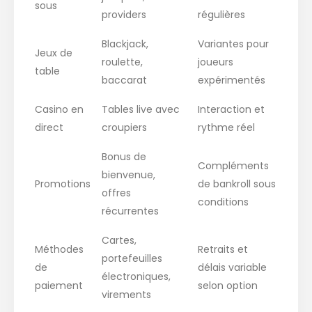
sous
providers
régulières
Blackjack,
Variantes pour
Jeux de
roulette,
joueurs
table
baccarat
expérimentés
Casino en
Tables live avec
Interaction et
direct
croupiers
rythme réel
Bonus de
Compléments
bienvenue,
Promotions
de bankroll sous
offres
conditions
récurrentes
Cartes,
Méthodes
Retraits et
portefeuilles
de
délais variable
électroniques,
paiement
selon option
virements