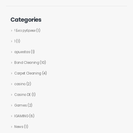
Categories
! Без рубрики
(1)
1
(1)
apuestas
(1)
Bond Cleaning
(10)
Carpet Cleaning
(4)
casino
(2)
Casino DE
(1)
Games
(2)
IGAMING
(6)
News
(1)