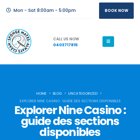
Bodybuilding School:
Mon - Sat 8:00am - 5:00pm
BOOK NOW
extensive catalog of pharmacological products -
farmacialegal
Journal of Strength and Conditioning Research -
https://journa
Protein timing -
https://www.acsm.org/blog-detail/acsm-certif
Osmosis Testosterone -
https://www.youtube.com/watch?v=s
CALL US NOW
0403717815
HOME
BLOG
UNCATEGORIZED
EXPLORER NINE CASINO : GUIDE DES SECTIONS DISPONIBLES
Explorer Nine Casino :
guide des sections
disponibles