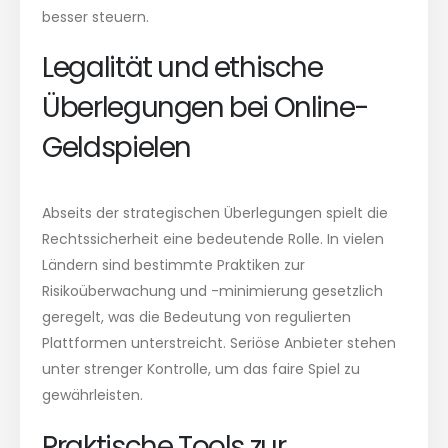
besser steuern.
Legalität und ethische
Überlegungen bei Online-
Geldspielen
Abseits der strategischen Überlegungen spielt die
Rechtssicherheit eine bedeutende Rolle. In vielen
Ländern sind bestimmte Praktiken zur
Risikoüberwachung und -minimierung gesetzlich
geregelt, was die Bedeutung von regulierten
Plattformen unterstreicht. Seriöse Anbieter stehen
unter strenger Kontrolle, um das faire Spiel zu
gewährleisten.
Praktische Tools zur