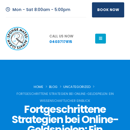
Bodybuilding School:
Mon - Sat 8:00am - 5:00pm
BOOK NOW
extensive catalog of pharmacological products -
farmacialegal
Journal of Strength and Conditioning Research -
https://journa
Protein timing -
https://www.acsm.org/blog-detail/acsm-certif
Osmosis Testosterone -
https://www.youtube.com/watch?v=s
CALL US NOW
0403717815
HOME
BLOG
UNCATEGORIZED
FORTGESCHRITTENE STRATEGIEN BEI ONLINE-GELDSPIELEN: EIN
WISSENSCHAFTLICHER EINBLICK
Fortgeschrittene
Strategien bei Online-
Geldspielen: Ein