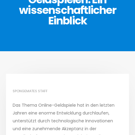
wissenschaftlicher
Einblick
SPONGEMATES STAFF
Das Thema Online-Geldspiele hat in den letzten
Jahren eine enorme Entwicklung durchlaufen,
unterstützt durch technologische Innovationen
und eine zunehmende Akzeptanz in der