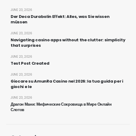
JUNE 23, 2026
Der Deca Durabolin Effekt: Alles, was Sie wissen
müssen
JUNE 23, 2026
Navigating casino apps without the clutter: simplicity
that surprises
JUNE 23, 2026
Test Post Created
JUNE 23, 2026
Giocare su AmunRa Casino nel 2026: la tua guida per i
giochi e le
JUNE 23, 2026
Драгон Мани: Мифические Сокровища в Мире Онлайн
Слотов