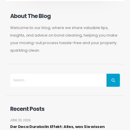
About The Blog
Welcome to our blog, where we share valuable tips,
insights, and advice on bond cleaning, helping you make
your moving-out process hassle-free and your property
sparkling clean.
Recent Posts
JUNE 23, 2026
Der Deca Durabolin Effekt: Alles, was Sie wissen