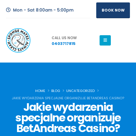
Bodybuilding School:
Mon - Sat 8:00am - 5:00pm
BOOK NOW
extensive catalog of pharmacological products -
farmacialegal
Journal of Strength and Conditioning Research -
https://journa
Protein timing -
https://www.acsm.org/blog-detail/acsm-certif
Osmosis Testosterone -
https://www.youtube.com/watch?v=s
CALL US NOW
0403717815
HOME
BLOG
UNCATEGORIZED
JAKIE WYDARZENIA SPECJALNE ORGANIZUJE BETANDREAS CASINO?
Jakie wydarzenia
specjalne organizuje
BetAndreas Casino?