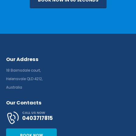
BOOK NOW IN 60 SECONDS
Our Address
18 Bairnsdale court,
Helensvale QLD 4212,
Australia
Our Contacts
CALL US NOW
0403717815
BOOK NOW