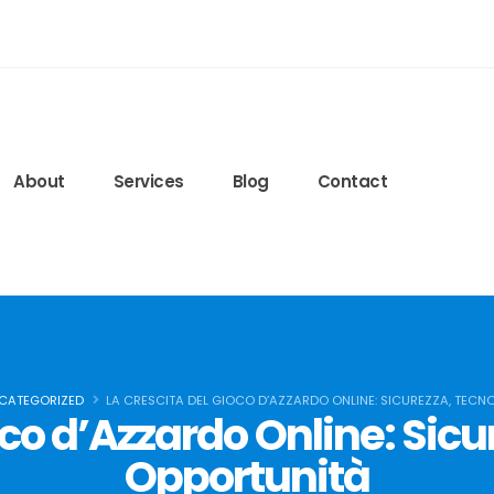
edeglisteroidi24.com
ls.lww.com/nsca-jscr/pages/default.aspx
ied-blog/2020/09/15/protein-timing
6q7r8FJ6bQ
About
Services
Blog
Contact
CATEGORIZED
LA CRESCITA DEL GIOCO D’AZZARDO ONLINE: SICUREZZA, TECN
oco d’Azzardo Online: Sicu
Opportunità