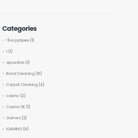
Categories
! Без рубрики
(1)
1
(1)
apuestas
(1)
Bond Cleaning
(10)
Carpet Cleaning
(4)
casino
(2)
Casino DE
(1)
Games
(2)
IGAMING
(6)