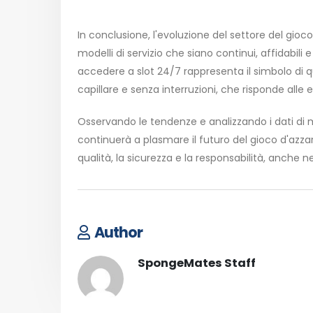
In conclusione, l'evoluzione del settore del gioc
modelli di servizio che siano continui, affidabili e 
accedere a slot 24/7 rappresenta il simbolo di q
capillare e senza interruzioni, che risponde all
Osservando le tendenze e analizzando i dati di
continuerà a plasmare il futuro del gioco d'azz
qualità, la sicurezza e la responsabilità, anche n
Author
SpongeMates Staff