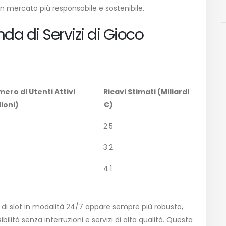
 mercato più responsabile e sostenibile.
da di Servizi di Gioco
ero di Utenti Attivi
Ricavi Stimati (Miliardi
lioni)
€)
2.5
3.2
4.1
i di slot in modalità 24/7 appare sempre più robusta,
lità senza interruzioni e servizi di alta qualità. Questa