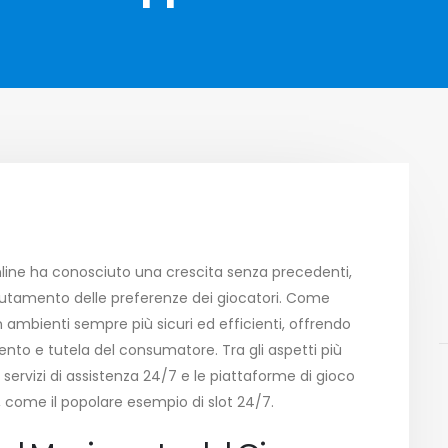
 online ha conosciuto una crescita senza precedenti,
mutamento delle preferenze dei giocatori. Come
 in ambienti sempre più sicuri ed efficienti, offrendo
to e tutela del consumatore. Tra gli aspetti più
 servizi di assistenza 24/7 e le piattaforme di gioco
i, come il popolare esempio di
slot 24/7
.