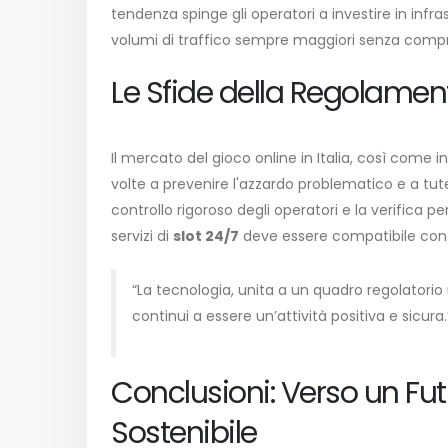
tendenza spinge gli operatori a investire in infra
volumi di traffico sempre maggiori senza compro
Le Sfide della Regolamen
Il mercato del gioco online in Italia, così come i
volte a prevenire l'azzardo problematico e a tute
controllo rigoroso degli operatori e la verifica pe
servizi di
slot 24/7
deve essere compatibile con pr
“La tecnologia, unita a un quadro regolatorio r
continui a essere un’attività positiva e sicura.
Conclusioni: Verso un Futu
Sostenibile