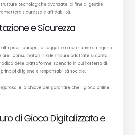
strutture tecnologiche avanzate, al fine di gestire
mettere sicurezza e affidabilità.
tazione e Sicurezza
n altri paesi europei, è soggetto a normative stringenti
lare i consumatori. Tra le misure adottate si conta il
riodica delle piattaforme, scenario in cui l’offerta di
incipi di igiene e responsabilità sociale.
igoroso, è la chiave per garantire che il gioco online
”
ro di Gioco Digitalizzato e