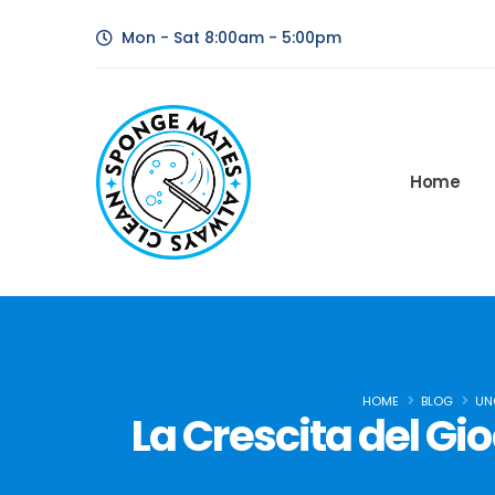
Bodybuilding School:
Mon - Sat 8:00am - 5:00pm
extensive catalog of pharmacological products -
farmacialegal
Journal of Strength and Conditioning Research -
https://journa
Protein timing -
https://www.acsm.org/blog-detail/acsm-certif
Osmosis Testosterone -
https://www.youtube.com/watch?v=s
Home
HOME
BLOG
UN
La Crescita del Gi