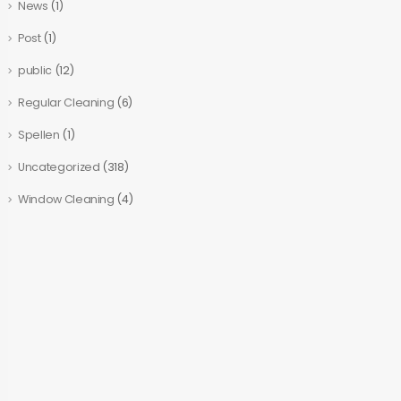
News
(1)
Post
(1)
public
(12)
Regular Cleaning
(6)
Spellen
(1)
Uncategorized
(318)
Window Cleaning
(4)