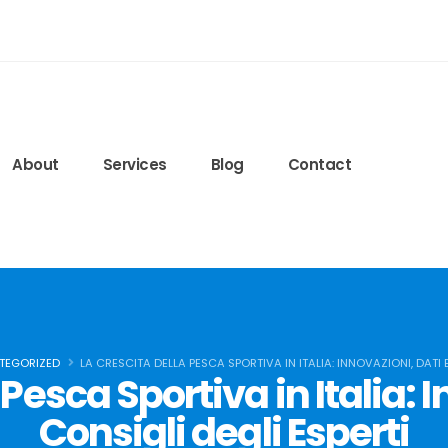
edeglisteroidi24.com
ls.lww.com/nsca-jscr/pages/default.aspx
ied-blog/2020/09/15/protein-timing
6q7r8FJ6bQ
About
Services
Blog
Contact
TEGORIZED
LA CRESCITA DELLA PESCA SPORTIVA IN ITALIA: INNOVAZIONI, DATI 
Pesca Sportiva in Italia: 
Consigli degli Esperti