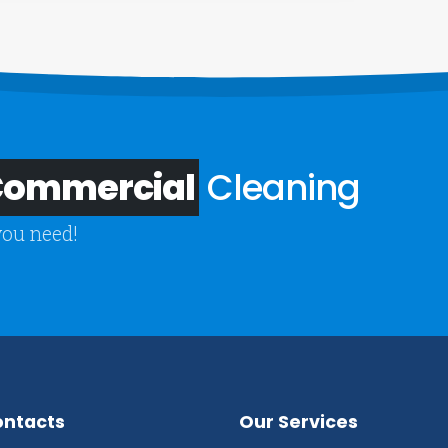
 Commercial
Cleaning
you need!
ontacts
Our Services