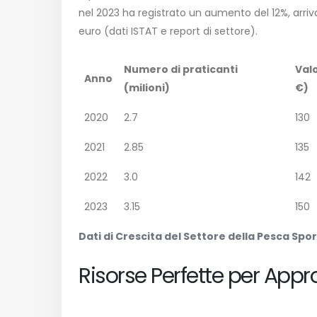
nel 2023 ha registrato un aumento del 12%, arriva
euro (dati
ISTAT e report di settore
).
Numero di praticanti
Val
Anno
(milioni)
€)
2020
2.7
130
2021
2.85
135
2022
3.0
142
2023
3.15
150
Dati di Crescita del Settore della Pesca Spor
Risorse Perfette per Approf