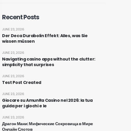
Recent Posts
JUNE 23, 2026
Der Deca Durabolin Effekt: Alles, was Sie
wissen müssen
JUNE 23, 2026
Navigating casino apps without the clutter:
simplicity that surprises
JUNE 23, 2026
Test Post Created
JUNE 23, 2026
Giocare su AmunRa Casino nel 2026: la tua
guida per i giochi e le
JUNE 23, 2026
Драгон Мани: Мифические Сокровища в Мире
Онлайн Слотов