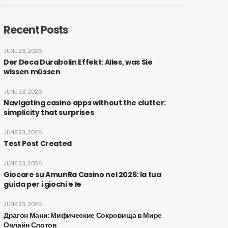
Recent Posts
JUNE 23, 2026
Der Deca Durabolin Effekt: Alles, was Sie
wissen müssen
JUNE 23, 2026
Navigating casino apps without the clutter:
simplicity that surprises
JUNE 23, 2026
Test Post Created
JUNE 23, 2026
Giocare su AmunRa Casino nel 2026: la tua
guida per i giochi e le
JUNE 23, 2026
Драгон Мани: Мифические Сокровища в Мире
Онлайн Слотов