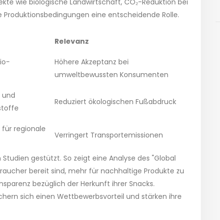
ekte wie biologische Landwirtschaft, CO₂-Reduktion bei
e Produktionsbedingungen eine entscheidende Rolle.
Relevanz
io-
Höhere Akzeptanz bei
umweltbewussten Konsumenten
e und
Reduziert ökologischen Fußabdruck
stoffe
 für regionale
Verringert Transportemissionen
 Studien gestützt. So zeigt eine Analyse des "Global
raucher bereit sind, mehr für nachhaltige Produkte zu
parenz bezüglich der Herkunft ihrer Snacks.
chern sich einen Wettbewerbsvorteil und stärken ihre