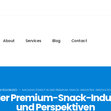
edeglisteroidi24.com
ls.lww.com/nsca-jscr/pages/default.aspx
ied-blog/2020/09/15/protein-timing
6q7r8FJ6bQ
About
Services
Blog
Contact
ATEGORIZED
NACHHALTIGKEIT IN DER PREMIUM-SNACK-INDUSTRIE: INNOVATIO
 der Premium-Snack-Indus
und Perspektiven