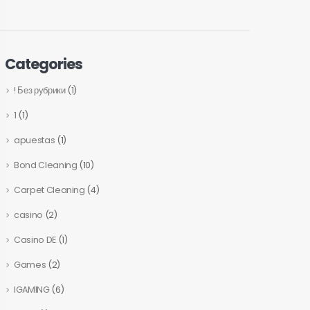
Categories
! Без рубрики
(1)
1
(1)
apuestas
(1)
Bond Cleaning
(10)
Carpet Cleaning
(4)
casino
(2)
Casino DE
(1)
Games
(2)
IGAMING
(6)