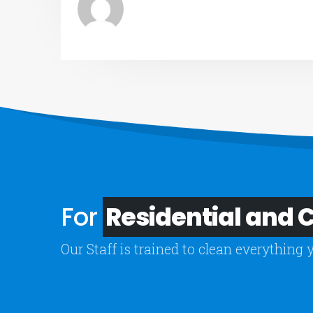
For
Residential and
Our Staff is trained to clean everything 