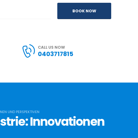
BOOK NOW
CALL US NOW
0403717815
NEN UND PERSPEKTIVEN
trie: Innovationen