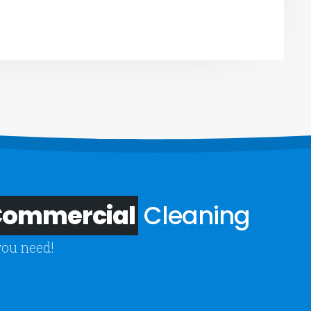
 Commercial
Cleaning
you need!