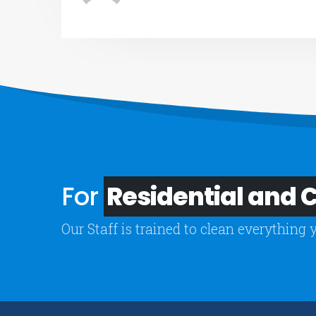
For
Residential and
Our Staff is trained to clean everything 