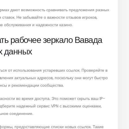
ормах дают возможность сравнивать предложения разных
ставок. Не забывайте о важности отзывов игроков,
е обслуживания и надежности казино.
ать рабочее зеркало Вавада
х данных
ься от использования устаревших ссылок. Проверяйте в
ления актуальных адресов, поскольку они могут быстро
нсы и рекомендации сообщества.
сности во время доступа. Это поможет скрыть ваш IP-
Подберите надежный сервис VPN с высокими оценками,
ьное соединение.
формы, предоставляющие списки новых ссылок. Такие