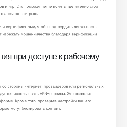
в и игр. Это поможет четче понять, где именно стоит
е шансы на выигрыш.
 и сертификатами, чтобы подтвердить легальность
т избежать мошенничества благодаря верификации
ия при доступе к рабочему
й со стороны интернет-провайдеров или региональных
ндуется использовать VPN-сервисы. Это позволит
тформе. Кроме того, проверьте настройки вашего
рые могут блокировать контент.