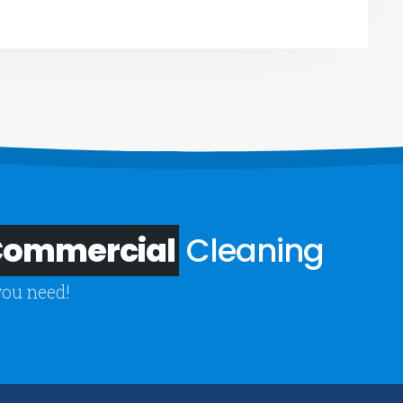
 Commercial
Cleaning
you need!