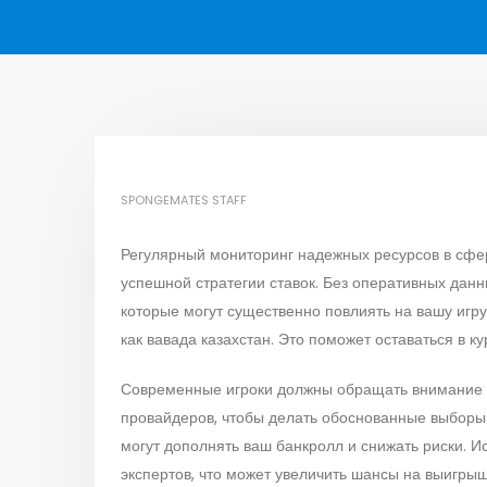
SPONGEMATES STAFF
Регулярный мониторинг надежных ресурсов в сфе
успешной стратегии ставок. Без оперативных данн
которые могут существенно повлиять на вашу игр
как
вавада казахстан
. Это поможет оставаться в к
Современные игроки должны обращать внимание н
провайдеров, чтобы делать обоснованные выборы
могут дополнять ваш банкролл и снижать риски. И
экспертов, что может увеличить шансы на выигрыш