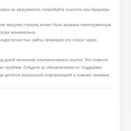
орма не загружается, попробуйте очистить кэш браузера
я загрузка страниц может быть вызвана перегруженным
грузка минимальна.
недоступностью сайта, проверьте его статус через
д рукой несколько альтернативных ссылок. Это повысит
ае проблем. Следите за обновлениями от поддержки
де делятся актуальной информацией и новыми линками.