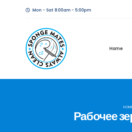
Bodybuilding School:
Mon - Sat 8:00am - 5:00pm
extensive catalog of pharmacological products -
farmacialegal
Journal of Strength and Conditioning Research -
https://journa
Protein timing -
https://www.acsm.org/blog-detail/acsm-certif
Osmosis Testosterone -
https://www.youtube.com/watch?v=s
Home
HOM
Рабочее зе