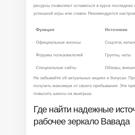
ресурсы позволяют оставаться в курсе последних 
успешной игры или ставок. Рекомендуется настро
Функция
Источники
Официальные анонсы
Соцсети, катал
Форумы пользователей
Группы, чаты
Специальные сайты
Обзоры, внешн
Не забывайте об актуальных акциях и бонусах. Пр
получить максимум от своего пребывания. Эти пр
повысить шансы на выигрыш.
Где найти надежные исто
рабочее зеркало Вавада