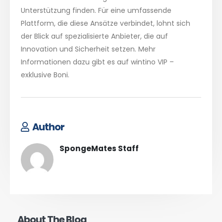
Unterstützung finden. Für eine umfassende
Plattform, die diese Ansätze verbindet, lohnt sich
der Blick auf spezialisierte Anbieter, die auf
Innovation und Sicherheit setzen. Mehr
Informationen dazu gibt es auf
wintino VIP –
exklusive Boni
.
Author
SpongeMates Staff
About The Blog