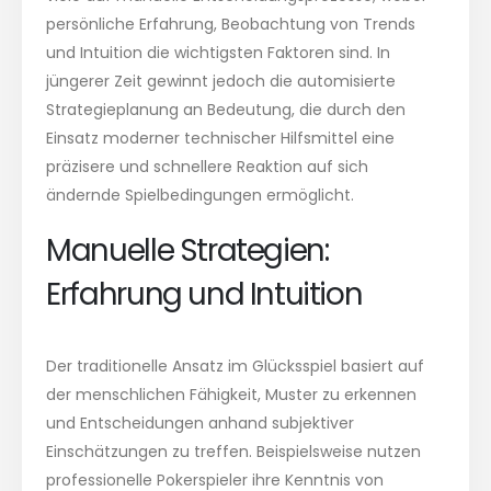
persönliche Erfahrung, Beobachtung von Trends
und Intuition die wichtigsten Faktoren sind. In
jüngerer Zeit gewinnt jedoch die automisierte
Strategieplanung an Bedeutung, die durch den
Einsatz moderner technischer Hilfsmittel eine
präzisere und schnellere Reaktion auf sich
ändernde Spielbedingungen ermöglicht.
Manuelle Strategien:
Erfahrung und Intuition
Der traditionelle Ansatz im Glücksspiel basiert auf
der menschlichen Fähigkeit, Muster zu erkennen
und Entscheidungen anhand subjektiver
Einschätzungen zu treffen. Beispielsweise nutzen
professionelle Pokerspieler ihre Kenntnis von