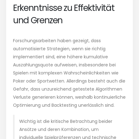
Erkenntnisse zu Effektivität
und Grenzen
Forschungsarbeiten haben gezeigt, dass
automatisierte Strategien, wenn sie richtig
implementiert sind, eine höhere kumulative
Auszahlungsquote aufweisen, insbesondere bei
Spielen mit komplexen Wahrscheinlichkeiten wie
Poker oder Sportwetten. Allerdings besteht auch die
Gefahr, dass unzureichend getestete Algorithmen
Verluste generieren können, weshalb kontinuierliche
Optimierung und Backtesting unerlässlich sind.
Wichtig ist die kritische Betrachtung beider
Ansätze und deren Kombination, um
individuelle Spielpräferenzen und technische