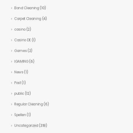
Bond Cleaning
(10)
Carpet Cleaning
(4)
casino
(2)
Casino DE
(1)
Games
(2)
IGAMING
(6)
News
(1)
Post
(1)
public
(12)
Regular Cleaning
(6)
Spellen
(1)
Uncategorized
(318)