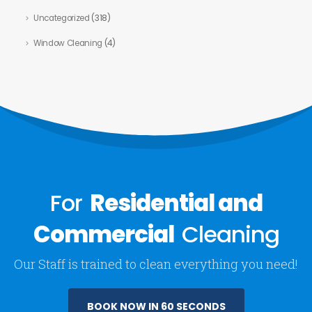
Uncategorized
(318)
Window Cleaning
(4)
For
Residential and
Commercial
Cleaning
Our Staff is trained to clean everything you need!
BOOK NOW IN 60 SECONDS