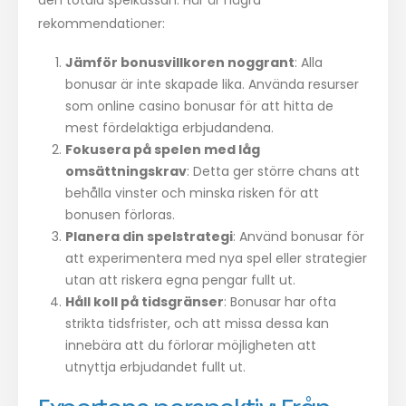
rekommendationer:
Jämför bonusvillkoren noggrant
: Alla
bonusar är inte skapade lika. Använda resurser
som online casino bonusar för att hitta de
mest fördelaktiga erbjudandena.
Fokusera på spelen med låg
omsättningskrav
: Detta ger större chans att
behålla vinster och minska risken för att
bonusen förloras.
Planera din spelstrategi
: Använd bonusar för
att experimentera med nya spel eller strategier
utan att riskera egna pengar fullt ut.
Håll koll på tidsgränser
: Bonusar har ofta
strikta tidsfrister, och att missa dessa kan
innebära att du förlorar möjligheten att
utnyttja erbjudandet fullt ut.