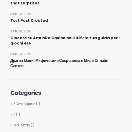
that surprises
JUNE 23, 2026
Test Post Created
JUNE 23, 2026
Giocare su AmunRa Casino nel 2026: la tua guida per i
giochi e le
JUNE 23, 2026
Драгон Мани: Мифические Сокровища в Мире Онлайн
Слотов
Categories
! Без рубрики
(1)
1
(1)
apuestas
(1)