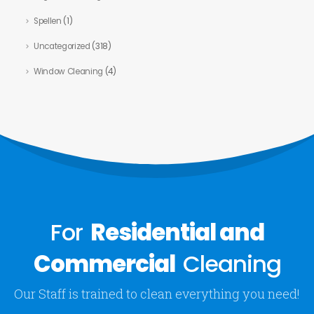
Spellen
(1)
Uncategorized
(318)
Window Cleaning
(4)
For
Residential and
Commercial
Cleaning
Our Staff is trained to clean everything you need!