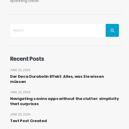
sparkling clean.
Recent Posts
JUNE 23, 2026
Der Deca Durabolin Effekt: Alles, was Sie wissen
müssen
JUNE 23, 2026
Navigating casino apps without the clutter: simplicity
that surprises
JUNE 23, 2026
Test Post Created