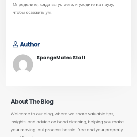
Определите, когда вы устаете, и уходите на паузу,
чтобы освежить ум.
Author
SpongeMates Staff
About The Blog
Welcome to our blog, where we share valuable tips,
insights, and advice on bond cleaning, helping you make
your moving-out process hassle-free and your property