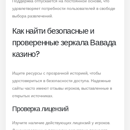
Поддержка отпускается на постоянной основе, что
удовлетворяет потребности пользователей в свободе
выбора развлечений.
Как найти безопасные и
проверенные зеркала Вавада
казино?
Ищите ресурсы с прозрачной историей, чтобы
удостовериться в безопасности доступа. Надежные
сайты часто имеют отзывы игроков, выставленные в
открытых источниках.
Проверка лицензий
Изучите наличие действующих лицензий у игроков.