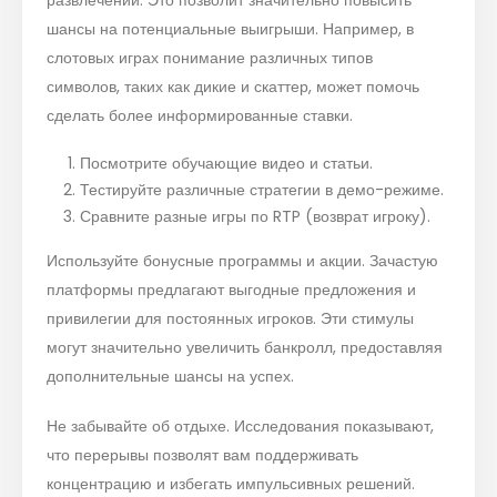
шансы на потенциальные выигрыши. Например, в
слотовых играх понимание различных типов
символов, таких как дикие и скаттер, может помочь
сделать более информированные ставки.
Посмотрите обучающие видео и статьи.
Тестируйте различные стратегии в демо-режиме.
Сравните разные игры по RTP (возврат игроку).
Используйте бонусные программы и акции. Зачастую
платформы предлагают выгодные предложения и
привилегии для постоянных игроков. Эти стимулы
могут значительно увеличить банкролл, предоставляя
дополнительные шансы на успех.
Не забывайте об отдыхе. Исследования показывают,
что перерывы позволят вам поддерживать
концентрацию и избегать импульсивных решений.