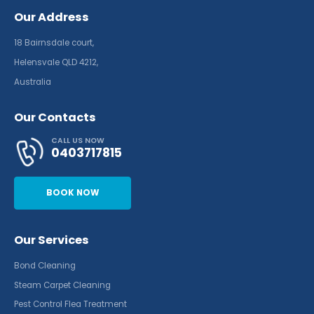
Our Address
18 Bairnsdale court,
Helensvale QLD 4212,
Australia
Our Contacts
CALL US NOW
0403717815
BOOK NOW
Our Services
Bond Cleaning
Steam Carpet Cleaning
Pest Control Flea Treatment