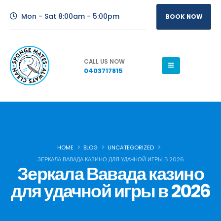
Bodybuilding School:
Mon - Sat 8:00am - 5:00pm
BOOK NOW
extensive catalog of pharmacological products -
farmacialegal
Journal of Strength and Conditioning Research -
https://journa
Protein timing -
https://www.acsm.org/blog-detail/acsm-certif
Osmosis Testosterone -
https://www.youtube.com/watch?v=s
CALL US NOW
0403717815
HOME
BLOG
UNCATEGORIZED
ЗЕРКАЛА ВАВАДА КАЗИНО ДЛЯ УДАЧНОЙ ИГРЫ В 2026
Зеркала Вавада казино
для удачной игры в 2026